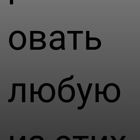
овать
любую