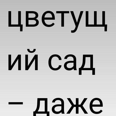
цветущ
ий сад
– даже