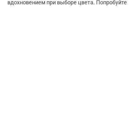
вдохновением при выборе цвета. Попробуйте
выбрать более смелый цвет, чем вы привыкли
использовать в оформлении интерьера. Не
бойтесь ярких оттенков – это отличная
возможность попробовать что-то новое и
дерзкое!
В этом преображении для стульев был
использован желтый оттенок,
S302 Grapefriut
,
вдохновением для которого послужили цветы
подсолнечника.