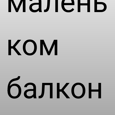
малень
ком
балкон