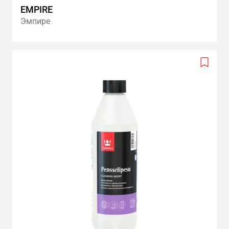
EMPIRE
Эмпире
Add
to
wishlis