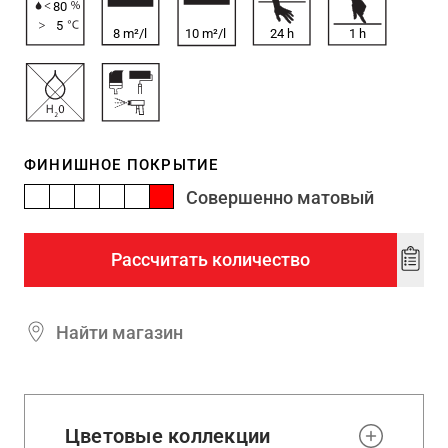
80
5
8 m²/l
10 m²/l
24
h
1
h
ФИНИШНОЕ ПОКРЫТИЕ
Совершенно матовый
Рассчитать количество
Add
to
wishl
Найти магазин
Цветовые коллекции