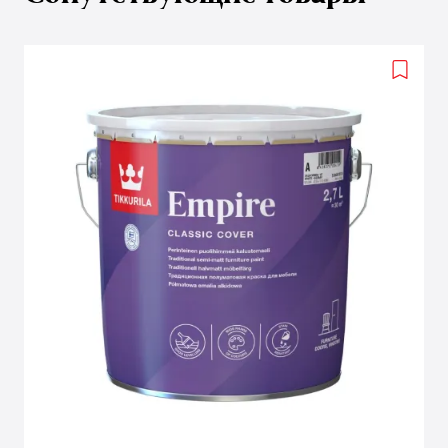
Add
to
wishlis