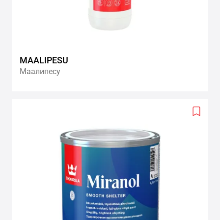
MAALIPESU
Маалипесу
Add
to
wishlis