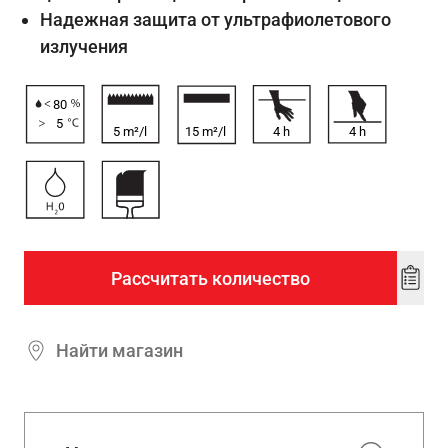
Надежная защита от ультрафиолетового
излучения
80
5
5 m²/l
15 m²/l
4
h
4
h
Рассчитать количество
Add
to
wishl
Найти магазин