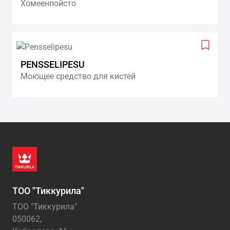
wishlis
Хомеенпойсто
Add
to
PENSSELIPESU
wishlis
Моющее средство для кистей
ТОО "Тиккурила"
ТОО "Тиккурила"
050062,