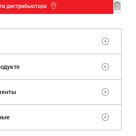
ти дистрибьютора
Add
to
wishlist
одукте
менты
ные