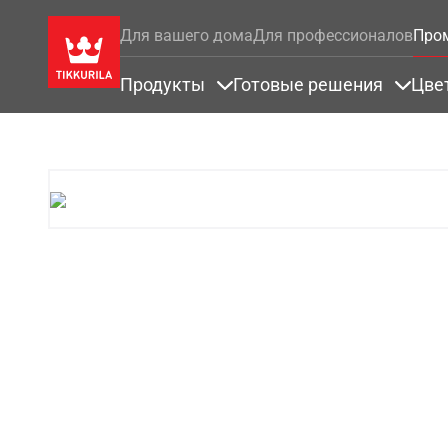
Для вашего дома
Для профессионалов
Про
Продукты
Готовые решения
Цве
Items under Продукты
Items