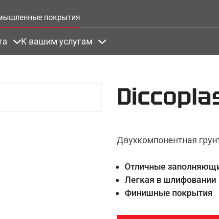
Skip to main content
мышленные покрытия
та
К вашим услугам
 under Готовые решения
Items under Цвета
Items under К вашим услугам
Diccopla
Двухкомпонентная грун
Отличные заполняющи
Легкая в шлифовании
Финишные покрытия