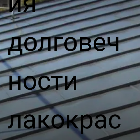
ия
долговеч
ности
лакокрас