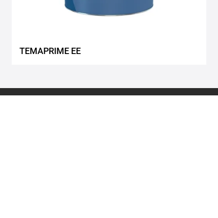
TEMAPRIME EE
ТОО "Тиккурила"
ТОО "Тиккурила"
050062,
Кабдолова, 16
Алматы, Казахстан
Email:
info.kz@tikkurila@tikkurila.com