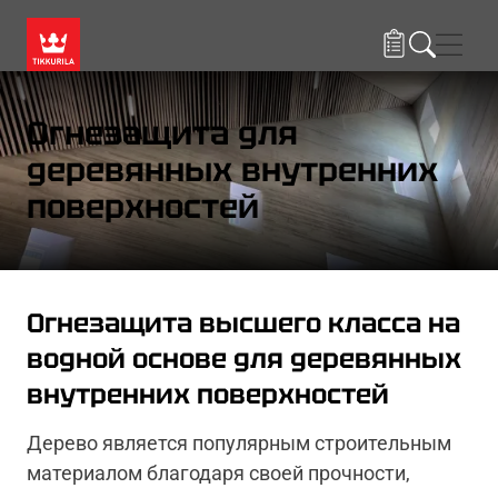
Skip to main content
Нави
Огнезащита для
деревянных внутренних
поверхностей
Огнезащита высшего класса на
водной основе для деревянных
внутренних поверхностей
Дерево является популярным строительным
материалом благодаря своей прочности,