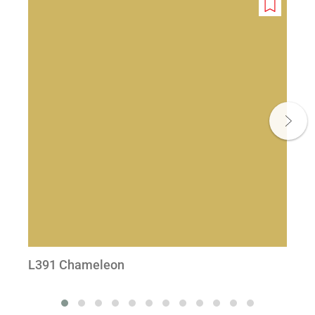
Add
to
wishlist
L391 Chameleon