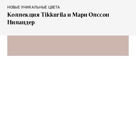
НОВЫЕ УНИКАЛЬНЫЕ ЦВЕТА
Коллекция Tikkurila и Мари Олссон
Ниландер
Мобильное приложение
Colour Master
Узнайте, как популярные цвета Tikkurila будут
смотреться на ваших стенах с помощью новой
функции Дополненной Реальности,
вдохновитесь актуальными цветовыми
тенденциями или создайте свою цветовую
палитру.