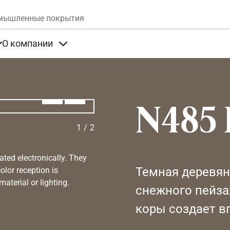
Skip to main content
мышленные покрытия
О компании
та
Items under Продукты
Items under О компании
Алдыңғы
Вперёд
N485
1
/
2
ated electronically. They
Темная деревя
olor reception is
aterial or lighting.
снежного пейза
коры создает в