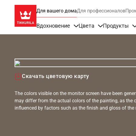
Для вашего дома
Для профессионалов
Про
Вдохновение
Цвета
Продукты
Items under Вдохновение
Items under Цве
Скачать цветовую карту
The colors visible on the monitor screen have been gener
may differ from the actual colors of the painting, as the c
influenced by factors such as the finish and gloss of the m