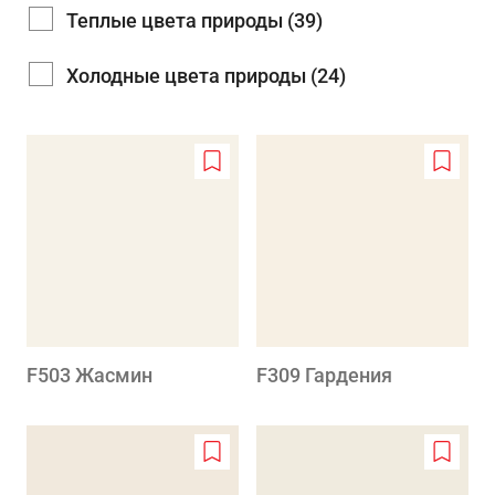
Теплые цвета природы (39)
Холодные цвета природы (24)
Add
Add
to
to
wishlist
wishlis
F503 Жасмин
F309 Гардения
Add
Add
to
to