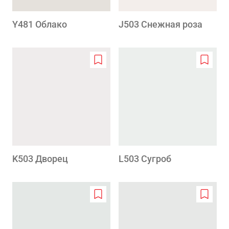
Y481 Облако
J503 Снежная роза
Add
Add
to
to
wishlist
wishlis
K503 Дворец
L503 Сугроб
Add
Add
to
to
wishlist
wishlis