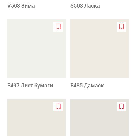
V503 Зима
S503 Ласка
Add
Add
to
to
wishlist
wishlis
F497 Лист бумаги
F485 Дамаск
Add
Add
to
to
wishlist
wishlis