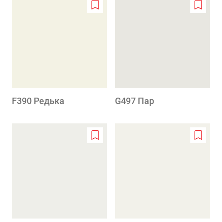
Add
Add
to
to
wishlist
wishlis
F390 Редька
G497 Пар
Add
Add
to
to
wishlist
wishlis