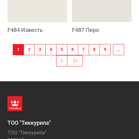
F484 Известь
F487 Перо
Pagination
1
2
3
4
5
6
7
8
9
…
››
Last »
Next page
Последняя страница
ТОО "Тиккурила"
ТОО "Тиккурила"