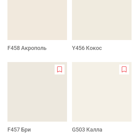
wishlist
wishlis
F458 Акрополь
Y456 Кокос
Add
Add
to
to
wishlist
wishlis
F457 Бри
G503 Калла