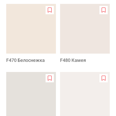
Add
Add
to
to
wishlist
wishlis
F470 Белоснежка
F480 Камея
Add
Add
to
to
wishlist
wishlis