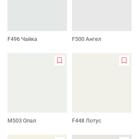
F496 Чайка
F500 Ангел
Add
Add
to
to
wishlist
wishlis
M503 Опал
F448 Лотус