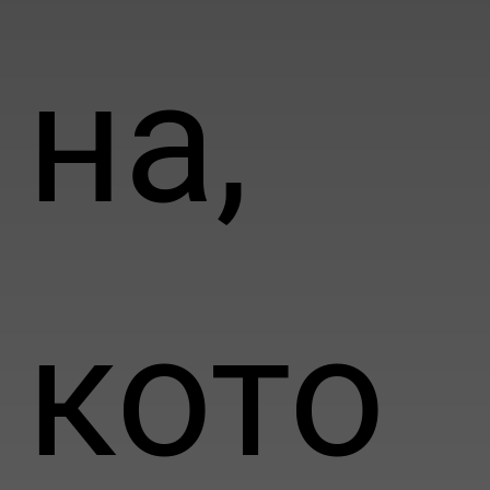
на,
кото