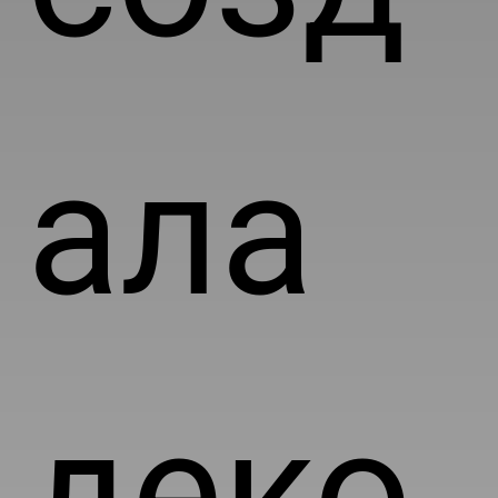
ала
деко