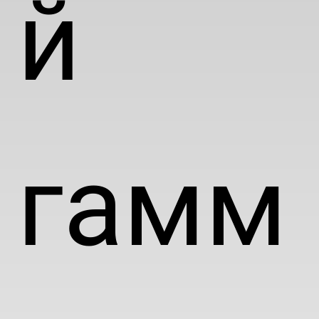
й
гамм