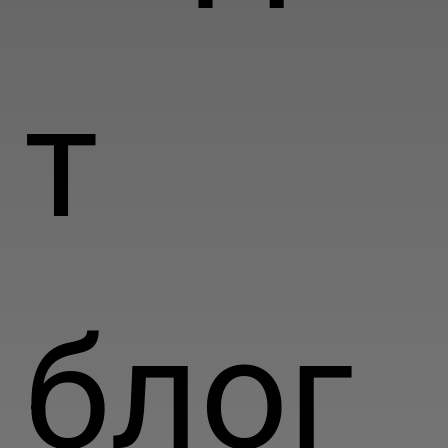
т
блог