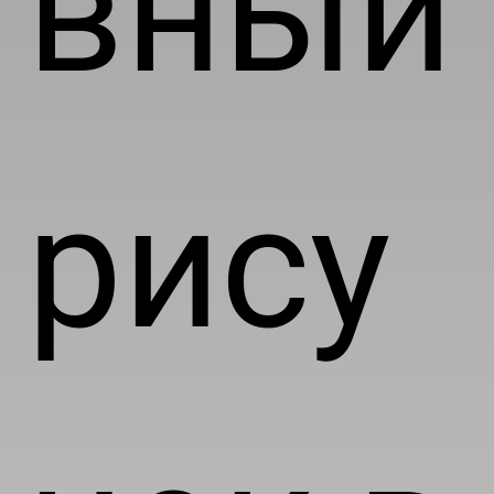
вный
рису