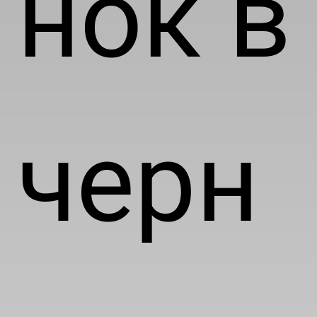
нок в
черн