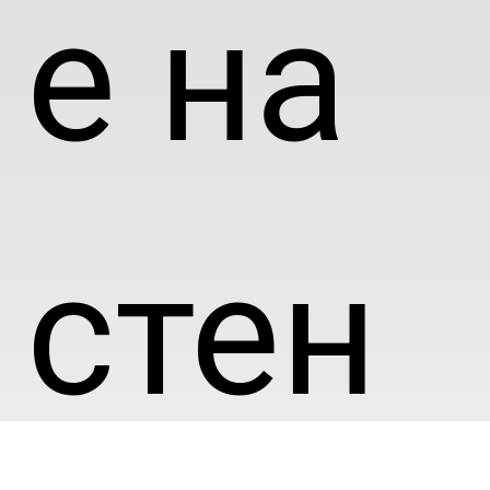
е на
стен