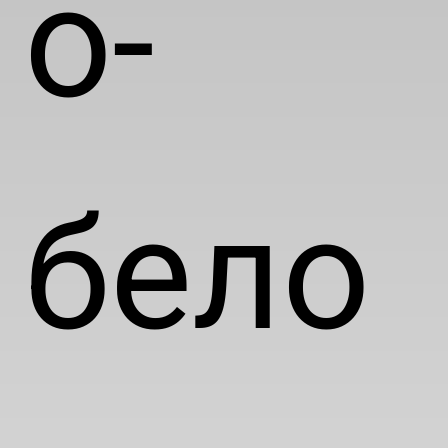
о-
бело