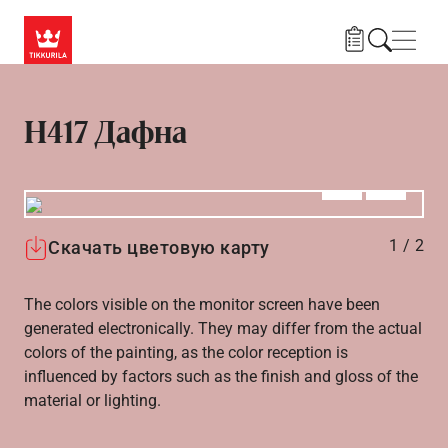
Skip to main content
Нави
H417 Дафна
Алдыңғы
Вперёд
1
/
2
Скачать цветовую карту
The colors visible on the monitor screen have been
generated electronically. They may differ from the actual
colors of the painting, as the color reception is
influenced by factors such as the finish and gloss of the
material or lighting.