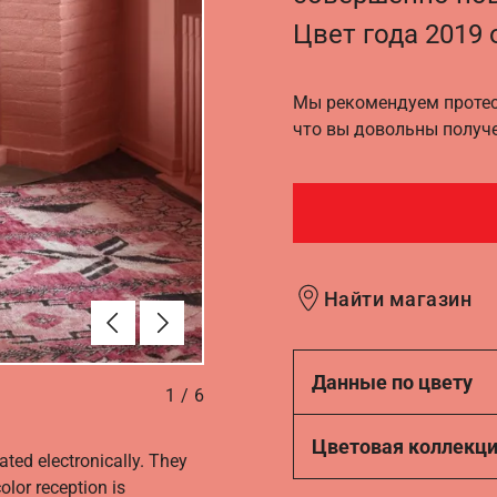
Цвет года 2019 о
Мы рекомендуем протест
что вы довольны получ
Найти магазин
Алдыңғы
Вперёд
Данные по цвету
1
/
6
Цветовая коллекц
ated electronically. They
olor reception is