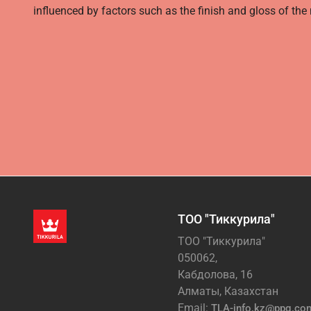
influenced by factors such as the finish and gloss of the m
ТОО "Тиккурила"
ТОО "Тиккурила"
050062,
Кабдолова, 16
Алматы, Казахстан
Email:
TLA-info.kz@ppg.co