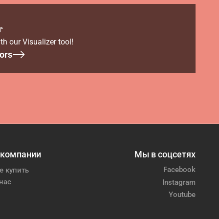
r
th our Visualizer tool!
ors
 компании
Мы в соцсетях
Facebook
е купить
нас
Instagram
Youtube