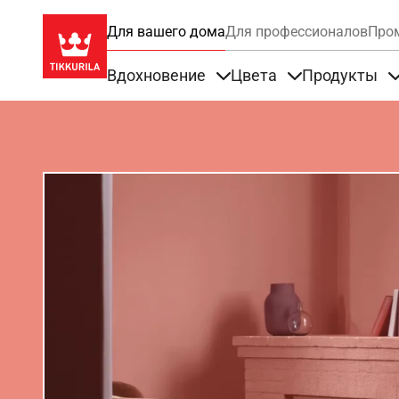
Для вашего дома
Для профессионалов
Про
Вдохновение
Цвета
Продукты
Items under Вдохновение
Items under Цве