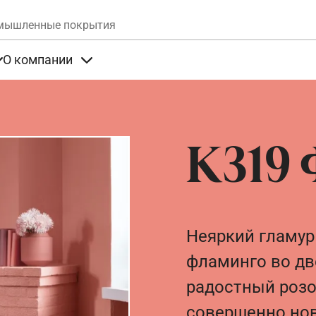
Skip to main content
мышленные покрытия
О компании
та
Items under Продукты
Items under О компании
K319
Неяркий гламур
фламинго во дв
радостный розо
совершенно нов