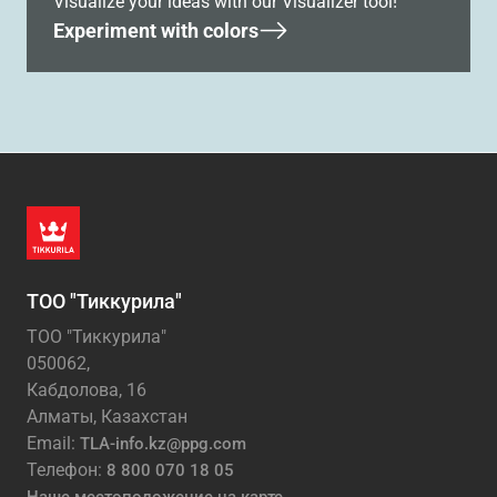
Visualize your ideas with our Visualizer tool!
Experiment with colors
ТОО "Тиккурила"
ТОО "Тиккурила"
050062,
Кабдолова, 16
Алматы, Казахстан
Email:
TLA-info.kz@ppg.com
Телефон:
8 800 070 18 05