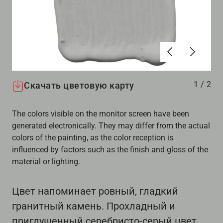
Алдыңғы
Вперёд
1
/
2
Скачать цветовую карту
The colors visible on the monitor screen have been
generated electronically. They may differ from the actual
colors of the painting, as the color reception is
influenced by factors such as the finish and gloss of the
material or lighting.
Цвет напоминает ровный, гладкий
гранитный камень. Прохладный и
приглушенный серебристо-серый цвет