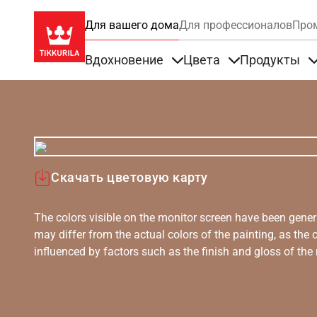
Для вашего дома
Для профессионалов
Про
Вдохновение
Цвета
Продукты
Items under Вдохновение
Items under Цве
Скачать цветовую карту
The colors visible on the monitor screen have been gener
may differ from the actual colors of the painting, as the c
influenced by factors such as the finish and gloss of the m