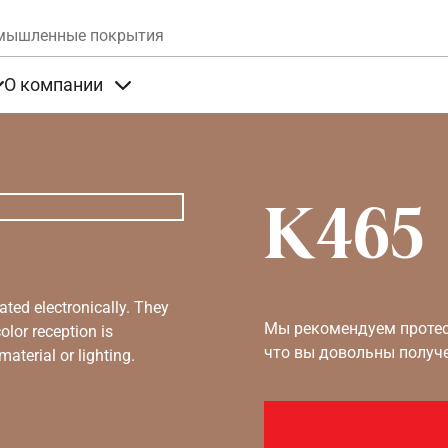
Skip to main content
мышленные покрытия
О компании
та
Items under Продукты
Items under О компании
K465
ated electronically. They
Мы рекомендуем протест
olor reception is
что вы довольны получ
aterial or lighting.