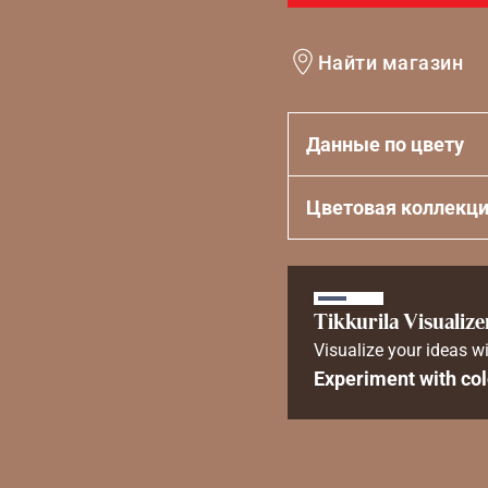
Найти магазин
Данные по цвету
Цветовая коллекц
Tikkurila Visualize
Visualize your ideas wi
Experiment with col