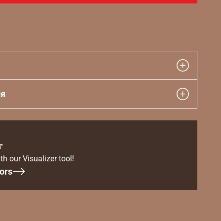
ия
r
th our Visualizer tool!
ors