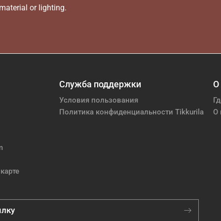
aterial or lighting.
Служба поддержки
О
Условия пользования
Гд
Политика конфиденциальности Tikkurila
О 
m
карте
ылку