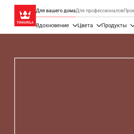
Для вашего дома
Для профессионалов
Про
Вдохновение
Цвета
Продукты
Items under Вдохновение
Items under Цве