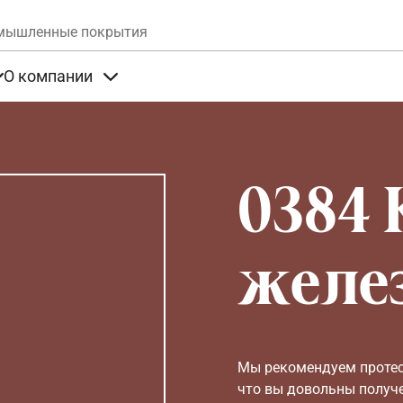
Skip to main content
мышленные покрытия
О компании
та
Items under Продукты
Items under О компании
0384 
желе
Мы рекомендуем протест
что вы довольны получ