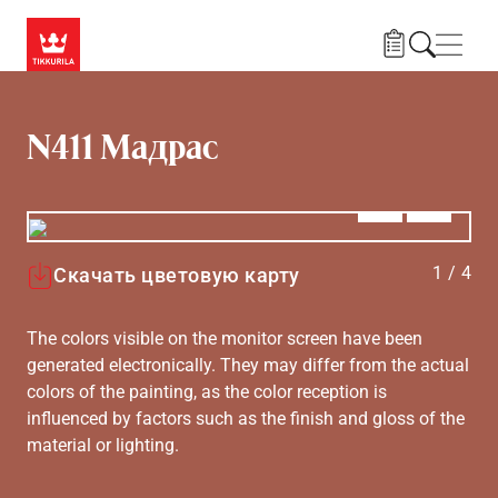
Skip to main content
Нави
N411 Мадрас
Алдыңғы
Вперёд
1
/
4
Скачать цветовую карту
The colors visible on the monitor screen have been
generated electronically. They may differ from the actual
colors of the painting, as the color reception is
influenced by factors such as the finish and gloss of the
material or lighting.