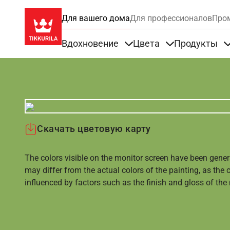
Для вашего дома
Для профессионалов
Про
Вдохновение
Цвета
Продукты
Items under Вдохновение
Items under Цве
Скачать цветовую карту
The colors visible on the monitor screen have been gener
may differ from the actual colors of the painting, as the c
influenced by factors such as the finish and gloss of the m