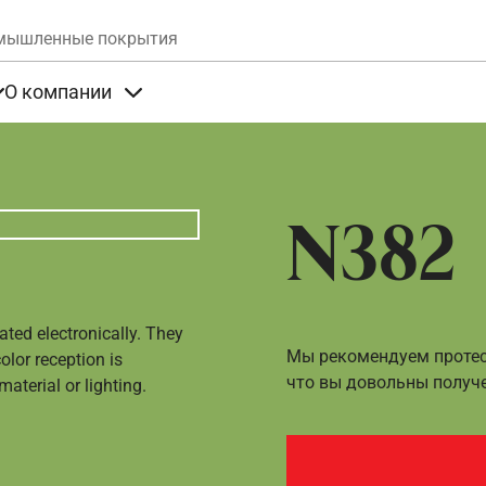
Skip to main content
мышленные покрытия
О компании
та
Items under Продукты
Items under О компании
N382
ated electronically. They
Мы рекомендуем протест
olor reception is
что вы довольны получ
aterial or lighting.