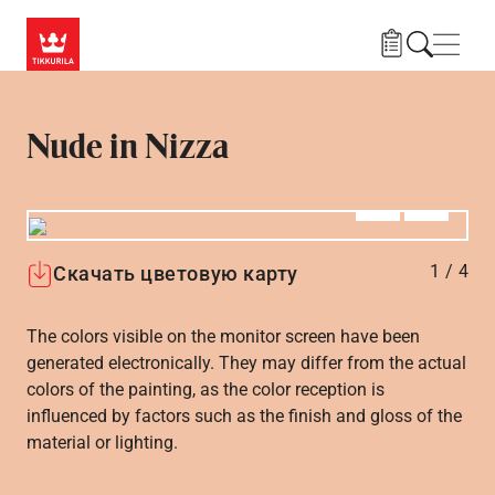
Skip to main content
Нави
Nude in Nizza
Алдыңғы
Вперёд
1
/
4
Скачать цветовую карту
The colors visible on the monitor screen have been
generated electronically. They may differ from the actual
colors of the painting, as the color reception is
influenced by factors such as the finish and gloss of the
material or lighting.