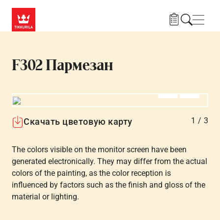
Skip to main content
Нави
F302 Пармезан
Алдыңғы
Вперёд
1
/
3
Скачать цветовую карту
The colors visible on the monitor screen have been
generated electronically. They may differ from the actual
colors of the painting, as the color reception is
influenced by factors such as the finish and gloss of the
material or lighting.