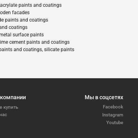
 acrylate paints and coatings
ooden facades
de paints and coatings
 and coatings
metal surface paints
 lime cement paints and coatings
 paints and coatings, silicate paints
 компании
Мы в соцсетях
Facebook
е купить
нас
Instagram
Youtube