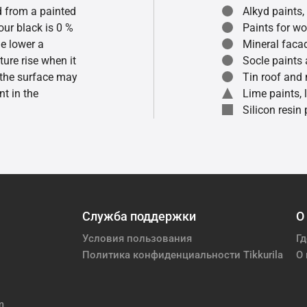
ed from a painted
Alkyd paints,
our black is 0 %
Paints for w
he lower a
Mineral faca
ture rise when it
Socle paints
f the surface may
Tin roof and 
t in the
Lime paints,
Silicon resin
Служба поддержки
О
Условия пользования
Гд
Политика конфиденциальности Tikkurila
О 
m