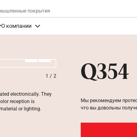
Skip to main content
мышленные покрытия
О компании
та
Items under Продукты
Items under О компании
Алдыңғы
Вперёд
Q354
1
/
2
ated electronically. They
Мы рекомендуем протест
olor reception is
что вы довольны получ
aterial or lighting.