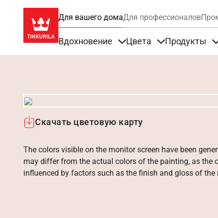
Для вашего дома
Для профессионалов
Про
Вдохновение
Цвета
Продукты
Items under Вдохновение
Items under Цве
Скачать цветовую карту
The colors visible on the monitor screen have been gener
may differ from the actual colors of the painting, as the c
influenced by factors such as the finish and gloss of the m