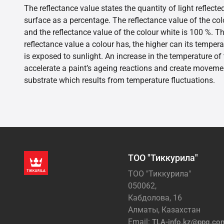
The reflectance value states the quantity of light reflect
surface as a percentage. The reflectance value of the col
and the reflectance value of the colour white is 100 %. T
reflectance value a colour has, the higher can its tempera
is exposed to sunlight. An increase in the temperature o
accelerate a paint’s ageing reactions and create movemen
substrate which results from temperature fluctuations.
ТОО "Тиккурила"
ТОО "Тиккурила"
050062,
Кабдолова, 16
Алматы, Казахстан
Email:
TLA-info.kz@ppg.co