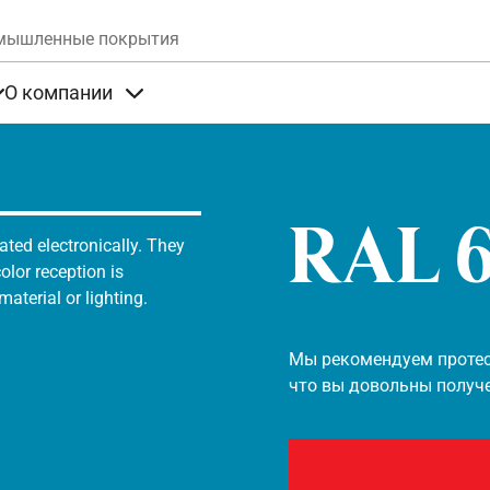
Skip to main content
мышленные покрытия
О компании
та
Items under Продукты
Items under О компании
RAL 
ated electronically. They
olor reception is
aterial or lighting.
Мы рекомендуем протест
что вы довольны получ