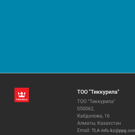
ТОО "Тиккурила"
ТОО "Тиккурила"
050062,
Кабдолова, 16
Алматы, Казахстан
Email:
TLA-info.kz@ppg.co