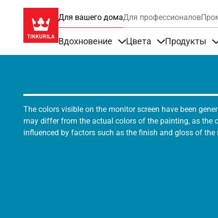
Для вашего дома
Для профессионалов
Про
Вдохновение
Цвета
Продукты
Items under Вдохновение
Items under Цве
The colors visible on the monitor screen have been gener
may differ from the actual colors of the painting, as the c
influenced by factors such as the finish and gloss of the m