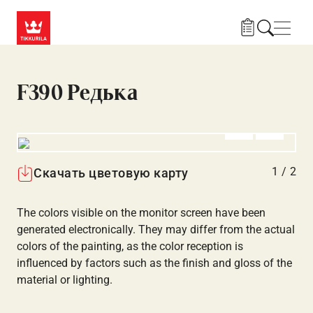
Skip to main content
Нави
F390 Редька
Алдыңғы
Вперёд
1
/
2
Скачать цветовую карту
The colors visible on the monitor screen have been
generated electronically. They may differ from the actual
colors of the painting, as the color reception is
influenced by factors such as the finish and gloss of the
material or lighting.