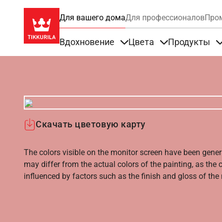
Для вашего дома
Для профессионалов
Про
Вдохновение
Цвета
Продукты
Items under Вдохновение
Items under Цве
Скачать цветовую карту
The colors visible on the monitor screen have been gener
may differ from the actual colors of the painting, as the c
influenced by factors such as the finish and gloss of the m