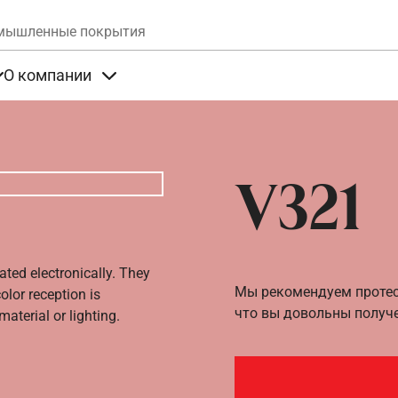
Skip to main content
мышленные покрытия
О компании
та
Items under Продукты
Items under О компании
V321
ated electronically. They
Мы рекомендуем протест
olor reception is
что вы довольны получ
aterial or lighting.