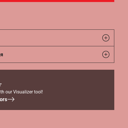
ия
r
th our Visualizer tool!
ors