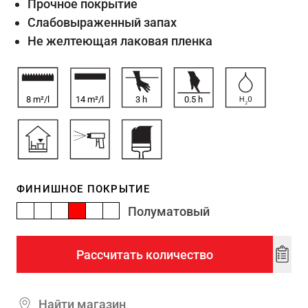
Прочное покрытие
Слабовыраженный запах
Не желтеющая лаковая пленка
8 m²/l
14 m²/l
3
h
0.5
h
ФИНИШНОЕ ПОКРЫТИЕ
Полуматовый
Рассчитать количество
Add
to
wishl
Найти магазин