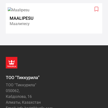
Add
to
MAALIPESU
wishlis
Маалипесу
ТОО "Тиккурила"
ТОО "Тиккурила"
050062,
Кабдолова, 16
Алматы, Казахстан