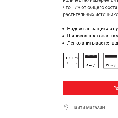
количество измеряется 
что 17% от общего сост
растительных источнико
Надёжная защита от у
Широкая цветовая га
Легко впитывается в 
80
5
4 m²/l
12 m²/l
Р
Найти магазин