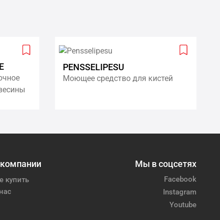
Add
Add
E
PENSSELIPESU
to
to
очное
Моющее средство для кистей
wishlist
wishlist
весины
 компании
Мы в соцсетях
Facebook
е купить
нас
Instagram
Youtube