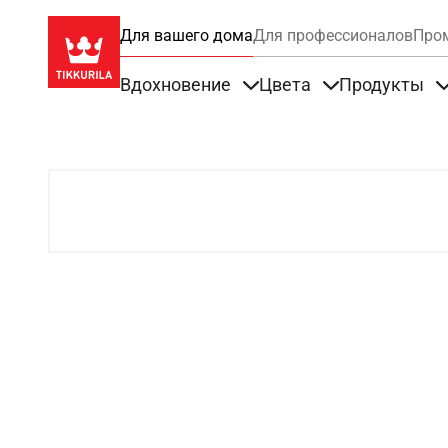
Для вашего дома
Для профессионалов
Про
Вдохновение
Цвета
Продукты
Items under Вдохновение
Items under Цве