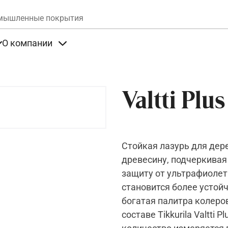
Skip to main content
мышленные покрытия
О компании
та
Items under Продукты
Items under О компании
Valtti Plu
Стойкая лазурь для дер
древесину, подчеркивая
защиту от ультрафиолет
становится более устой
богатая палитра колеров
составе Tikkurila Valtti