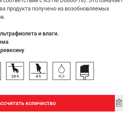
в соответствии с ASTM D6866-18). Это означает
ава продукта получено из возобновляемых
в.
льтрафиолета и влаги.
мма
древесину
24
h
4
h
ассчитать количество
Add
to
wishlist