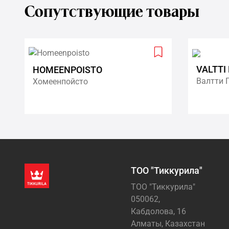
Сопутствующие товары
Add
VALTTI
HOMEENPOISTO
to
Валтти 
Хомеенпойсто
wishlist
ТОО "Тиккурила"
ТОО "Тиккурила"
050062,
Кабдолова, 16
Алматы, Казахстан