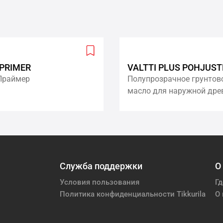
Add
 PRIMER
VALTTI PLUS POHJUST
to
Праймер
Полупрозрачное грунтов
wishlist
масло для наружной дре
Служба поддержки
О
Условия пользования
Гд
Политика конфиденциальности Tikkurila
О 