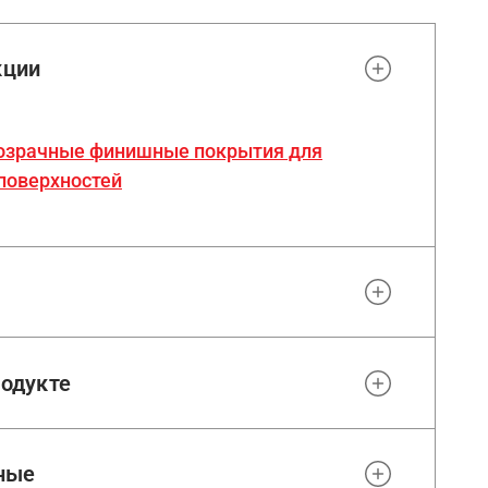
кции
прозрачные финишные покрытия для
поверхностей
одукте
ные