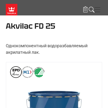
Skip to main content
Нави
Akvilac FD 25
Однокомпонентный водоразбавляемый
акрилатный лак.