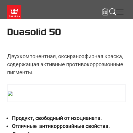
Skip to main content
Нави
Duasolid 50
Двухкомпонентная, оксираноэфирная краска,
содержащая активные противокоррозионные
пигменты.
Продукт, свободный от изоцианата.
Отличные антикоррозийные свойства.