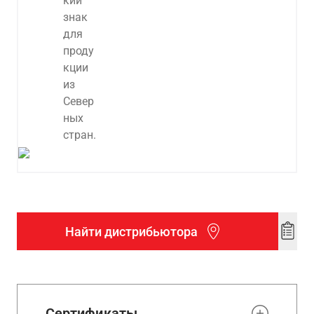
Найти дистрибьютора
Add
to
wishl
Сертификаты