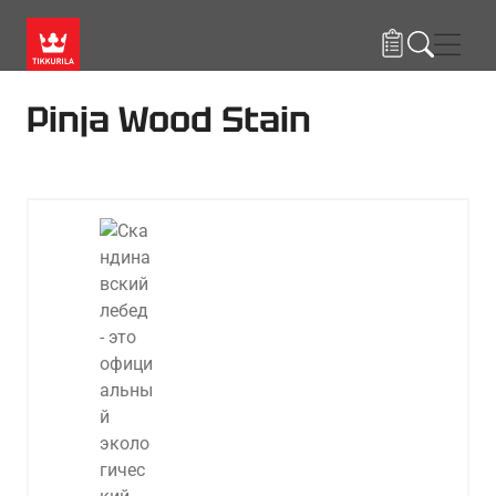
Skip to main content
Нави
Pinja Wood Stain