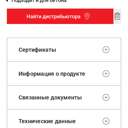
Подходит и для бетона
Найти дистрибьютора
Add
to
wishl
Сертификаты
Информация о продукте
Связанные документы
Технические данные