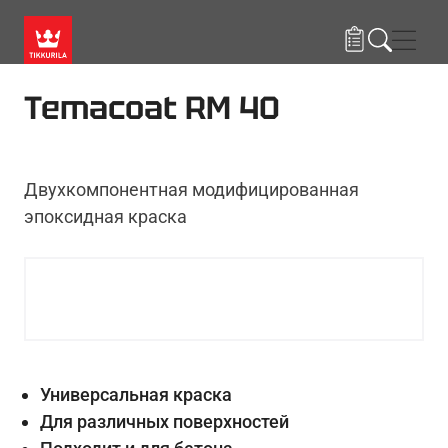
Skip to main content
Нави
Temacoat RM 40
Двухкомпонентная модифицированная
эпоксидная краска
Универсальная краска
Для различных поверхностей