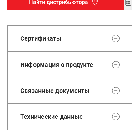
Найти дистрибьютора
Add
to
wishl
Сертификаты
Информация о продукте
Связанные документы
Технические данные