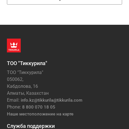
ТОО "Тиккурила"
ТОО "Тиккурила"
050062,
Кабдолова, 16
Алматы, Казахстан
Email:
info.kz@tikkurila@tikkurila.com
Phone:
8 800 070 18 05
Наше местоположение на карте
Служба поддержки