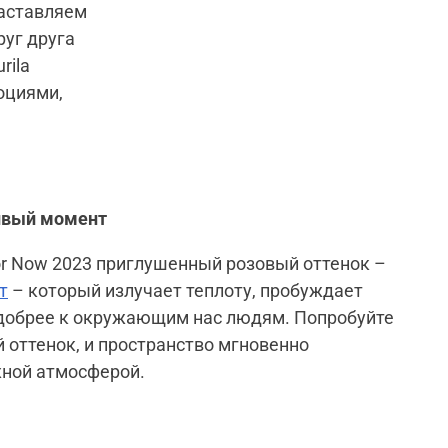
заставляем
уг друга
rila
оциями,
ливый момент
or Now 2023 приглушенный розовый оттенок –
т
– который излучает теплоту, пробуждает
 добрее к окружающим нас людям. Попробуйте
й оттенок, и пространство мгновенно
жной атмосферой.