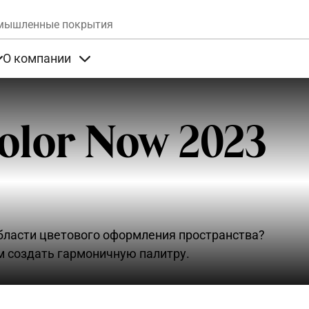
Skip to main content
мышленные покрытия
О компании
та
Items under Продукты
Items under О компании
lor Now 2023
бласти цветового оформления пространства?
м создать гармоничную палитру.