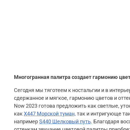
Многогранная палитра создает гармонию цвет
Сегодня мы тяготеем к ностальгии и в интерье
сдержанное и мягкое, гармонию цветов и отте
Now 2023 готова предложить как светлые, уто
как
X447 Морской туман,
так и интригующе та
например
S440 Шелковый путь
. Благодаря во
оттенкам звучание цветовой палитры приобр