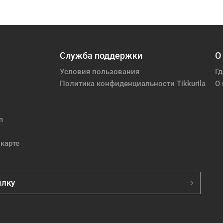
Служба поддержки
О
Условия пользования
Гд
Политика конфиденциальности Tikkurila
О 
m
карте
ылку