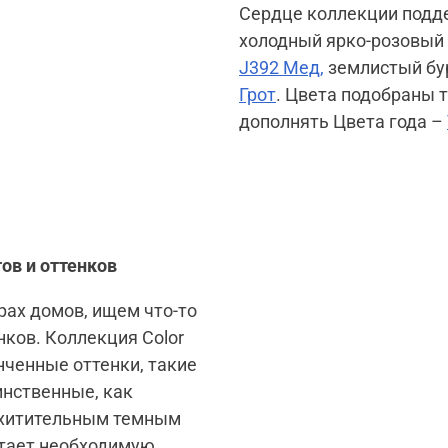
Сердце коллекции подд
холодный ярко-розовый
J392 Мед,
землистый б
Грот
. Цвета подобраны т
дополнять Цвета года –
ов и оттенков
рах домов, ищем что-то
нков. Коллекция Color
нченные оттенки, такие
инственные, как
схитительным темным
етает необходимую