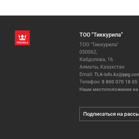
ТОО "Тиккурила"
ТОО "Тиккурила"
050062,
Кабдолова, 16
Алматы, Казахстан
Email:
TLA-info.kz@ppg.co
Телефон:
8 800 070 18 05
Наше местоположение на 
Подписаться на расс