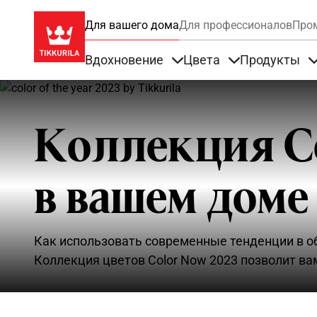
Для вашего дома
Для профессионалов
Про
Вдохновение
Цвета
Продукты
Items under Вдохновение
Items under Цве
Коллекция Co
в вашем доме
Как использовать современные тенденции в о
Коллекция цветов Color Now 2023 позволит ва