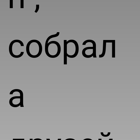
собрал
а