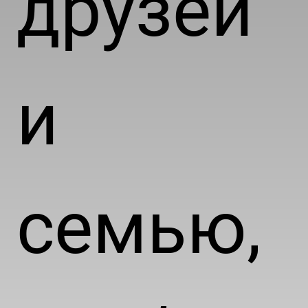
друзей
и
семью,