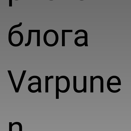
блога
Varpune
n ,