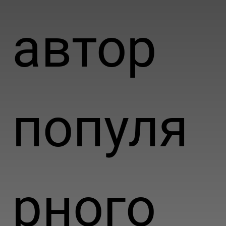
автор
популя
рного