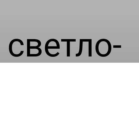
светло-
серой