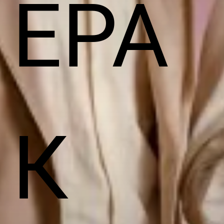
ЕРА
К