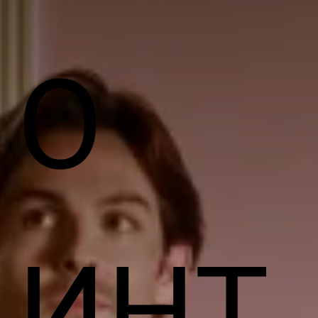
О
ИНТ