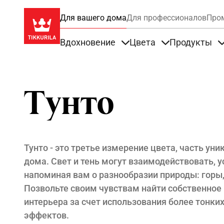
Для вашего дома
Для профессионалов
Про
Вдохновение
Цвета
Продукты
Items under Вдохновение
Items under Цве
Тунто
Тунто - это третье измерение цвета, часть ун
дома. Свет и тень могут взаимодействовать, у
напоминая вам о разнообразии природы: горы, 
Позвольте своим чувствам найти собственное
интерьера за счет использования более тонки
эффектов.