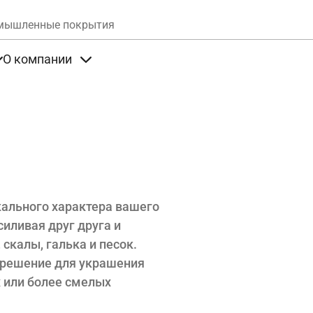
Skip to main content
мышленные покрытия
О компании
та
Items under Продукты
Items under О компании
икального характера вашего
силивая друг друга и
скалы, галька и песок.
 решение для украшения
х или более смелых