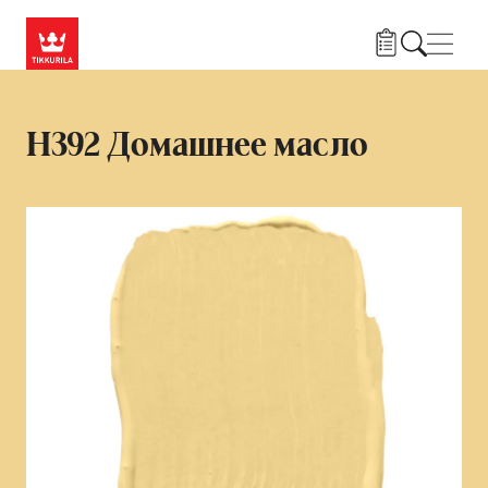
Skip to main content
Нави
H392 Домашнее масло