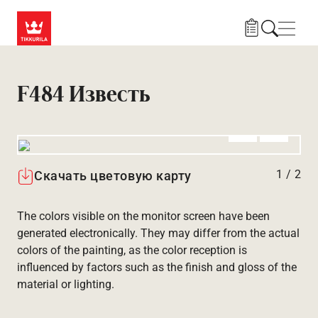
Skip to main content
Нави
F484 Известь
Алдыңғы
Вперёд
1
/
2
Скачать цветовую карту
The colors visible on the monitor screen have been
generated electronically. They may differ from the actual
colors of the painting, as the color reception is
influenced by factors such as the finish and gloss of the
material or lighting.