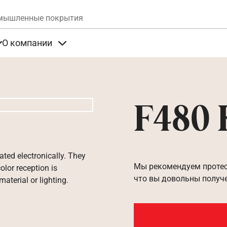
Skip to main content
мышленные покрытия
О компании
та
Items under Продукты
Items under О компании
F480
ated electronically. They
Мы рекомендуем протест
olor reception is
что вы довольны получ
aterial or lighting.