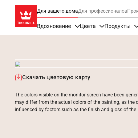
Для вашего дома
Для профессионалов
Про
Вдохновение
Цвета
Продукты
Items under Вдохновение
Items under Цве
Скачать цветовую карту
The colors visible on the monitor screen have been gener
may differ from the actual colors of the painting, as the c
influenced by factors such as the finish and gloss of the m