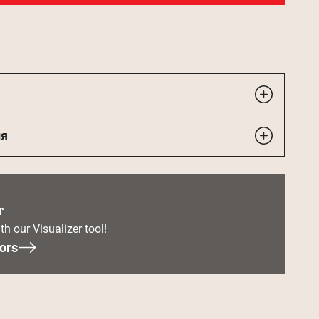
ия
r
th our Visualizer tool!
ors