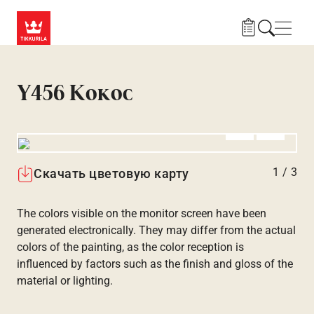
Skip to main content
Нави
Y456 Кокос
Алдыңғы
Вперёд
1
/
3
Скачать цветовую карту
The colors visible on the monitor screen have been
generated electronically. They may differ from the actual
colors of the painting, as the color reception is
influenced by factors such as the finish and gloss of the
material or lighting.