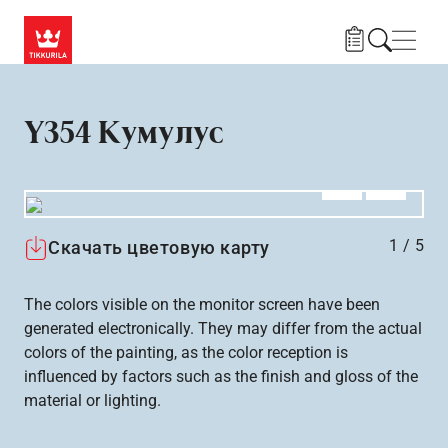
Skip to main content
Нави
Y354 Кумулус
Алдыңғы
Вперёд
1
/
5
Скачать цветовую карту
The colors visible on the monitor screen have been
generated electronically. They may differ from the actual
colors of the painting, as the color reception is
influenced by factors such as the finish and gloss of the
material or lighting.