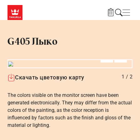
Skip to main content
Нави
G405 Лыко
Алдыңғы
Вперёд
1
/
2
Скачать цветовую карту
The colors visible on the monitor screen have been
generated electronically. They may differ from the actual
colors of the painting, as the color reception is
influenced by factors such as the finish and gloss of the
material or lighting.