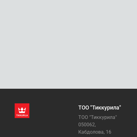
ТОО "Тиккурила"
ТОО "Тиккурила"
050062,
Кабдолова, 16