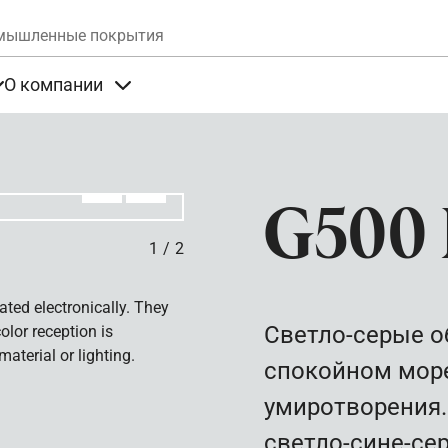
Skip to main content
мышленные покрытия
О компании
та
Items under Продукты
Items under О компании
Алдыңғы
Вперёд
G500 
1
/
2
ated electronically. They
Светло-серые о
olor reception is
aterial or lighting.
спокойном море
умиротворения.
светло-сине-се