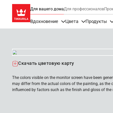
Для вашего дома
Для профессионалов
Про
Вдохновение
Цвета
Продукты
Items under Вдохновение
Items under Цве
Скачать цветовую карту
The colors visible on the monitor screen have been gener
may differ from the actual colors of the painting, as the c
influenced by factors such as the finish and gloss of the m