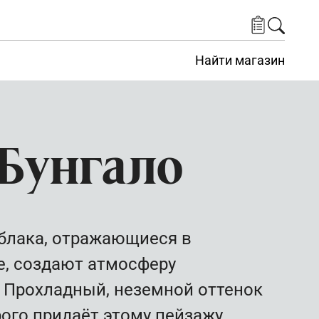
Найти магазин
Бунгало
блака, отражающиеся в
, создают атмосферу
 Прохладный, неземной оттенок
рого придаёт этому пейзажу