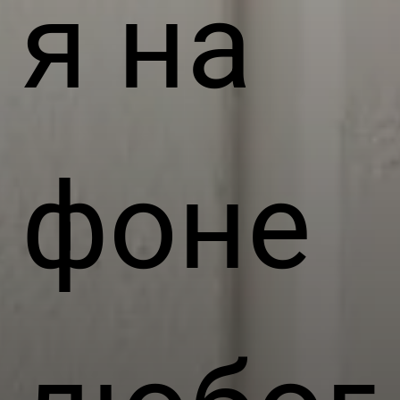
я на
фоне