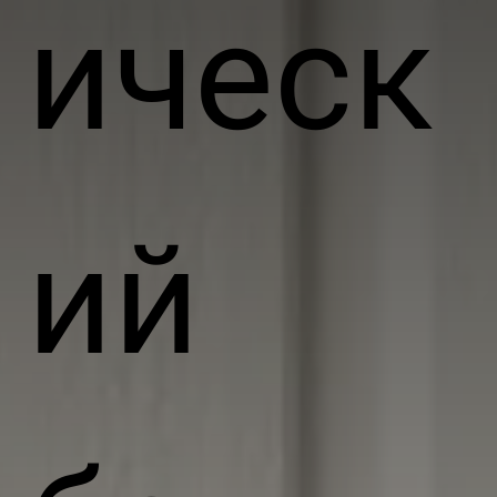
ическ
ий