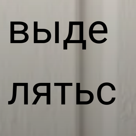
выде
лятьс