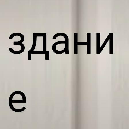
здани
е