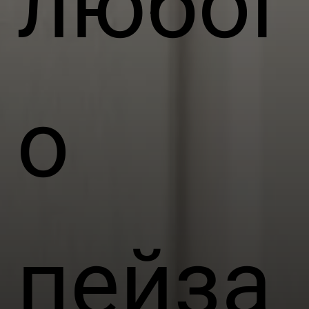
любог
о
пейза