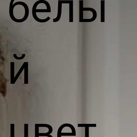
белы
й
цвет