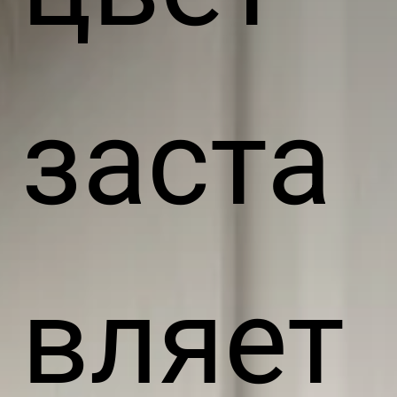
заста
вляет