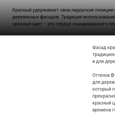
Красный удерживает свои лидерские позиции 
деревянных фасадов. Традиция использования 
красный цвет – это сердце скандинавского пе
Фасад кра
традицион
и для дер
Оттенок
D
для дерев
который п
прекрасно
красный ц
времена г