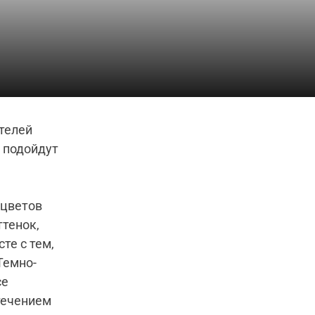
телей
 подойдут
 цветов
ттенок,
те с тем,
Темно-
се
 течением