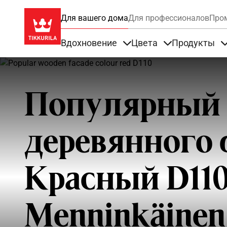
Для вашего дома
Для профессионалов
Про
Вдохновение
Цвета
Продукты
Items under Вдохновение
Items under Цве
Популярный 
деревянного 
Красный D11
Menninkäinen