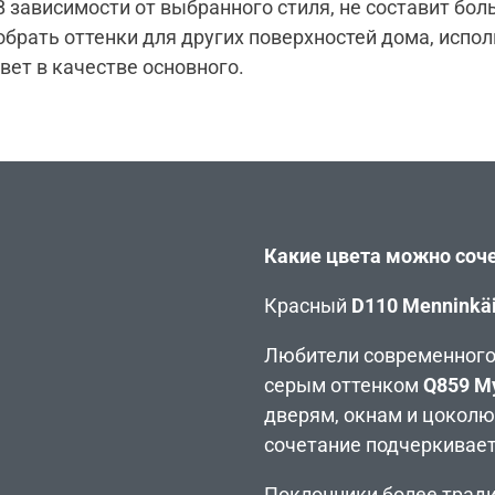
В зависимости от выбранного стиля, не составит бо
обрать оттенки для других поверхностей дома, испол
вет в качестве основного.
Какие цвета можно соч
Красный
D110 Menninkä
Любители современного 
серым оттенком
Q859 My
дверям, окнам и цоколю
сочетание подчеркивает
Поклонники более трад