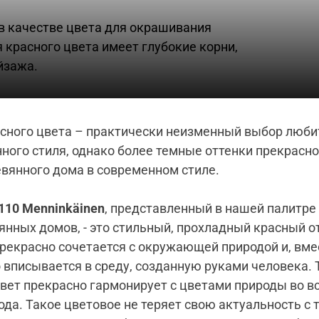
в качестве цвета для окрашивания
красного цвета имеет глубокие корни,
йзажа.
сного цвета – практически неизменный выбор люби
ного стиля, однако более темные оттенки прекрасно
евянного дома в современном стиле.
110 Menninkäinen
, представленный в нашей палитре
янных домов, - это стильный, прохладный красный о
рекрасно сочетается с окружающей природой и, вмес
 вписывается в среду, созданную руками человека. 
вет прекрасно гармонирует с цветами природы во в
ода. Такое цветовое не теряет свою актуальность с