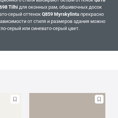
698 Tilhi
для оконных рам, обшивочных досок
вато-серый оттенок
Q859 Myrskylintu
прекрасно
зависимости от стиля и размеров здания можно
тло-серый или синевато-серый цвет.