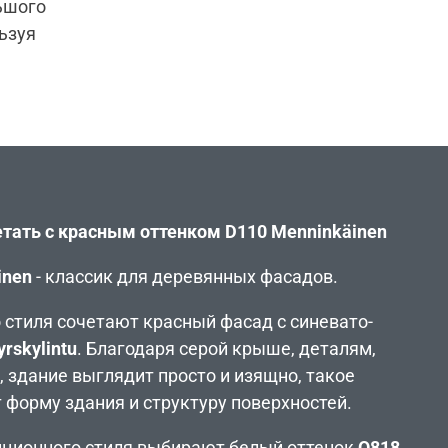
льшого
ьзуя
етать с красным оттенком
D
110
Mennink
ä
inen
inen
- классик для деревянных фасадов.
стиля сочетают красный фасад с синевато-
rskylintu
. Благодаря серой крыше, деталям,
, здание выглядит просто и изящно, такое
 форму здания и структуру поверхностей.
иционного стиля выбирают белый оттенок
Q818