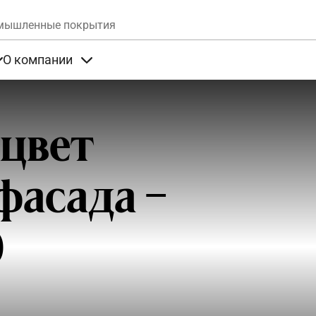
Skip to main content
мышленные покрытия
О компании
та
Items under Продукты
Items under О компании
цвет
фасада –
0