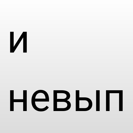
и
невып