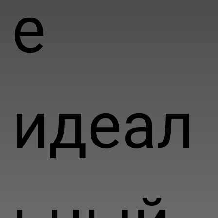
е
идеал