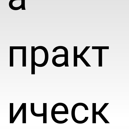
практ
ическ