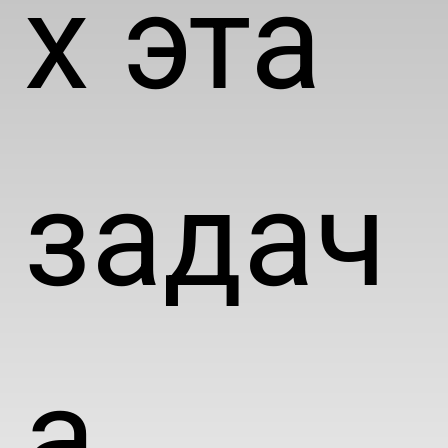
х эта
задач
а