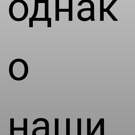
однак
о
наши