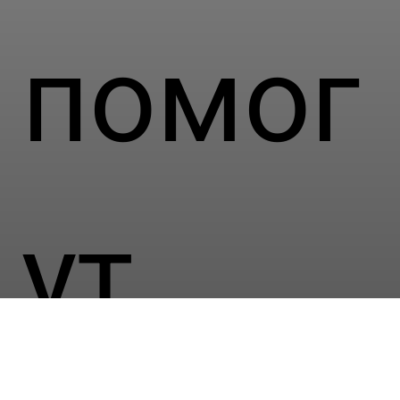
помог
ут