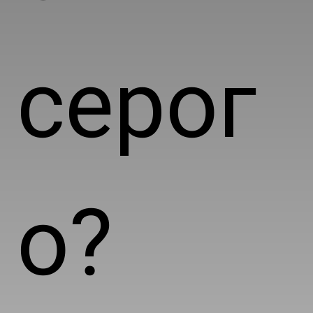
серог
о?