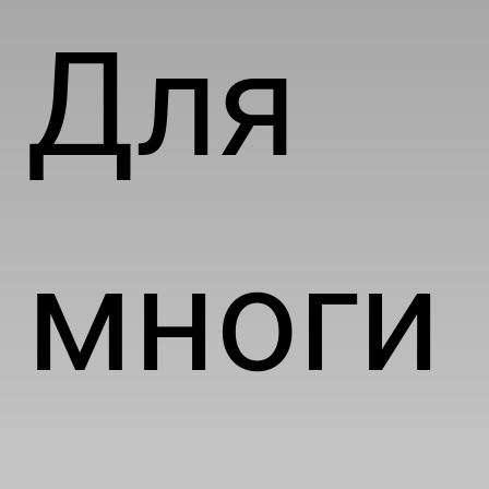
Для
многи