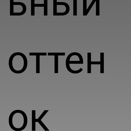
ьный
оттен
ок