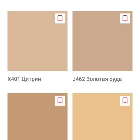
Add
Add
to
to
wishlist
wishlis
X401 Цитрин
J462 Золотая руда
Add
Add
to
to
wishlist
wishlis