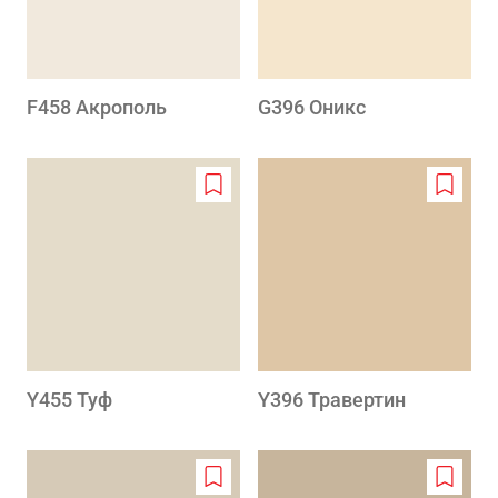
F458 Акрополь
G396 Оникс
Add
Add
to
to
wishlist
wishlis
Y455 Туф
Y396 Травертин
Add
Add