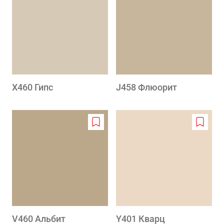
to
to
wishlist
wishlis
X460 Гипс
J458 Флюорит
Add
Add
to
to
wishlist
wishlis
V460 Альбит
Y401 Кварц