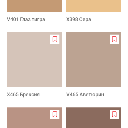
V401 Глаз тигра
X398 Сера
Add
Add
to
to
wishlist
wishlis
X465 Брексия
V465 Аветюрин
Add
Add
to
to