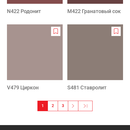
N422 Родонит
M422 Гранатовый сок
Add
Add
to
to
wishlist
wishlis
V479 Циркон
S481 Ставролит
Pagination
1
2
3
››
Last »
Next page
Последняя страница