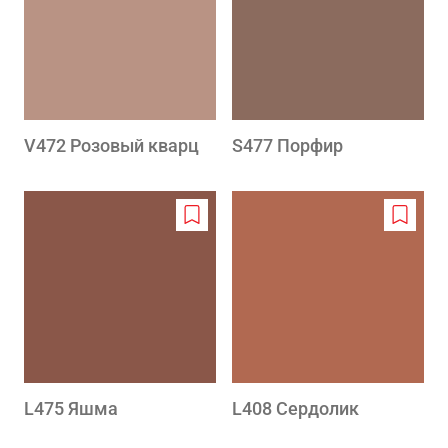
wishlist
wishlis
V472 Розовый кварц
S477 Порфир
Add
Add
to
to
wishlist
wishlis
L475 Яшма
L408 Сердолик