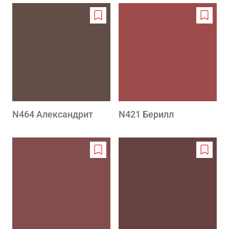
Add
Add
to
to
wishlist
wishlis
N464 Александрит
N421 Берилл
Add
Add
to
to
wishlist
wishlis