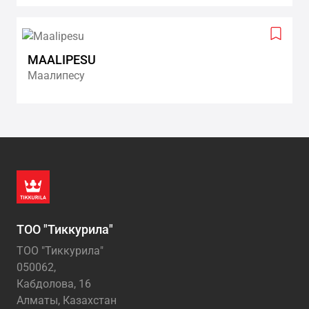
Add
to
MAALIPESU
wishlis
Маалипесу
ТОО "Тиккурила"
ТОО "Тиккурила"
050062,
Кабдолова, 16
Алматы, Казахстан