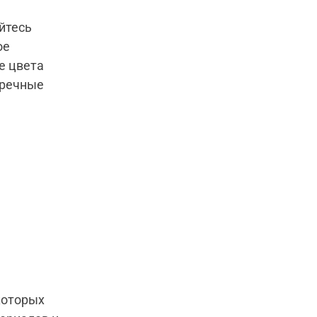
йтесь
ое
е цвета
пречные
которых