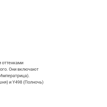
 оттенками
рого. Они включают
(Императрица).
шня) и
Y
498 (Полночь)