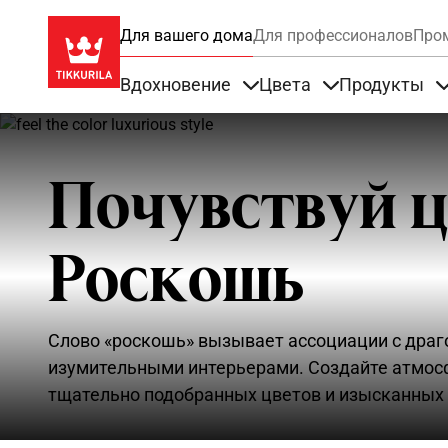
Для вашего дома
Для профессионалов
Про
Вдохновение
Цвета
Продукты
Items under Вдохновение
Items under Цве
Почувствуй ц
Роскошь
Слово «роскошь» вызывает ассоциации с драг
изумительными интерьерами. Создайте атмос
тщательно подобранных цветов и изысканных