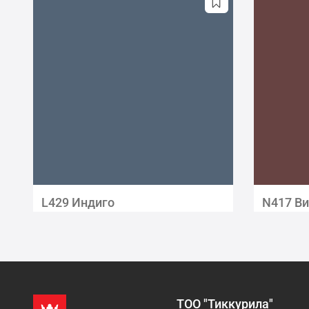
L429 Индиго
N417 В
ТОО "Тиккурила"