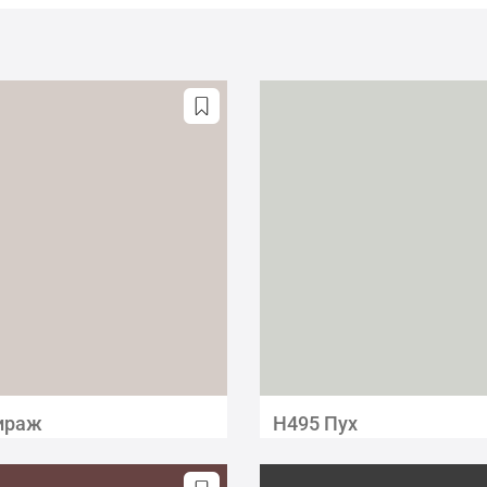
ираж
H495 Пух