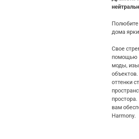
нейтраль
Полюбите 
дома ярки
Свое стре
помощью к
моды, изы
объектов
оттенки с
пространс
простора.
вам обесп
Harmony.