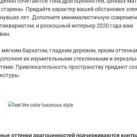
денно сочетаются тона драгоценностей, ценных мат
старины. Придайте характер вашей обстановке эл
нувших лет. Дополните минималистичную совреме
тиквариатом, и роскошный интерьер 2020 года вам
ван.
 мягким бархатом, гладким деревом, ярким оттенк
дополняя их изумительными стеклянными и зеркал
тями. Привлекательность пространству придают с
екстуры.
ные оттенки драгоценностей подчеркиваются конт