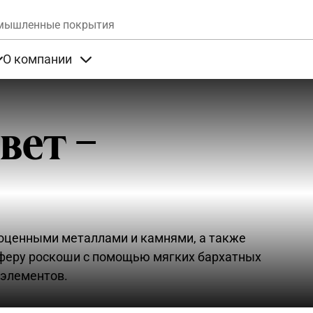
Skip to main content
мышленные покрытия
О компании
та
Items under Продукты
Items under О компании
вет –
оценными металлами и камнями, а также
феру роскоши с помощью мягких бархатных
 элементов.