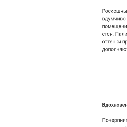
Роскошный
вдумчиво 
помещение
стен. Пал
оттенки п
дополняют
Вдохновен
Почерпнит