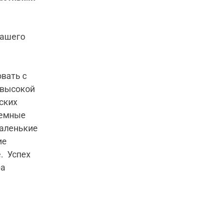
вашего
вать с
 высокой
ских
темные
маленькие
ие
. Успех
ра