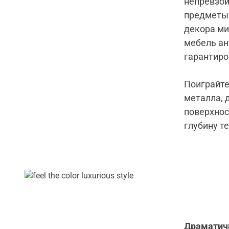
непревзой
предметы 
декора ми
мебель ан
гарантиро
Поиграйте
металла, 
поверхнос
глубину т
Драматич