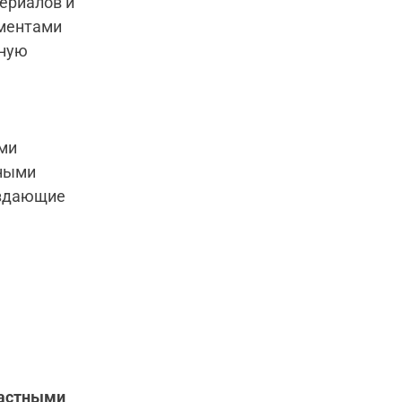
ериалов и
ементами
нную
ами
ьными
оздающие
растными