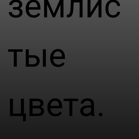
землис
тые
цвета.