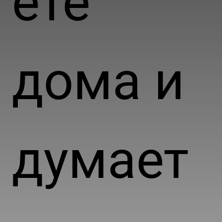
ете
дома и
думает