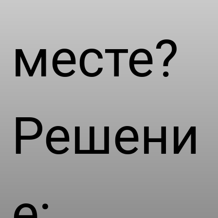
месте?
Решени
е: