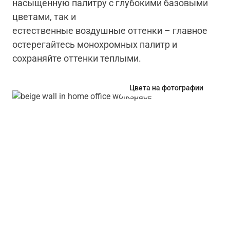
насыщенную палитру с глубокими базовыми
цветами, так и
естественные воздушные оттенки
–
главное
остерегайтесь монохромных палитр и
сохраняйте оттенки теплыми.
Цвета на фотографии
Сказочное рабочее пространство
В этом небольшом домашнем офисе стены
окрашены в теплый бежевый цвет X459 Сон от
Tikkurila, который является одним из
ключевых цветов богемного стиля. Светло-
бежевый цвет придает пространству
мягкость, делает его более гармоничным и