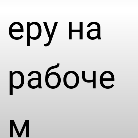
еру на
рабоче
м